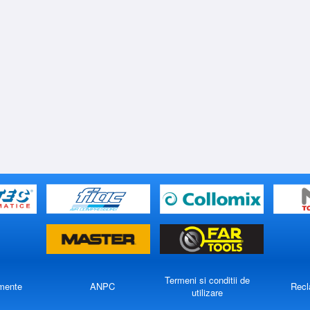
Termeni si conditii de
mente
ANPC
Recl
utilizare