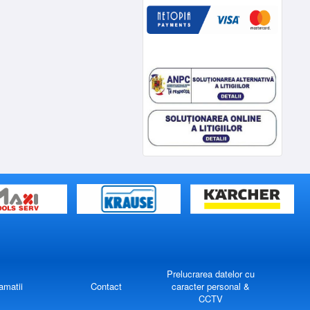
Prelucrarea datelor cu
amatii
Contact
caracter personal &
CCTV