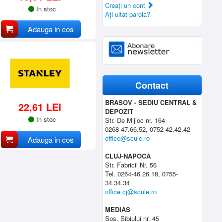
Creaţi un cont
In stoc
Aţi uitat parola?
Adauga in cos
Contact
BRASOV - SEDIU CENTRAL &
22,61 LEI
DEPOZIT
In stoc
Str. De Mijloc nr. 164
0268-47.66.52, 0752-42.42.42
office@scule.ro
Adauga in cos
CLUJ-NAPOCA
Str. Fabricii Nr. 56
Tel. 0264-46.26.18, 0755-
34.34.34
office.cj@scule.ro
MEDIAS
Sos. Sibiului nr. 45