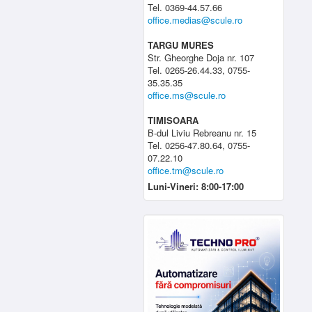
Tel. 0369-44.57.66
office.medias@scule.ro
TARGU MURES
Str. Gheorghe Doja nr. 107
Tel. 0265-26.44.33, 0755-
35.35.35
office.ms@scule.ro
TIMISOARA
B-dul Liviu Rebreanu nr. 15
Tel. 0256-47.80.64, 0755-
07.22.10
office.tm@scule.ro
Luni-Vineri: 8:00-17:00