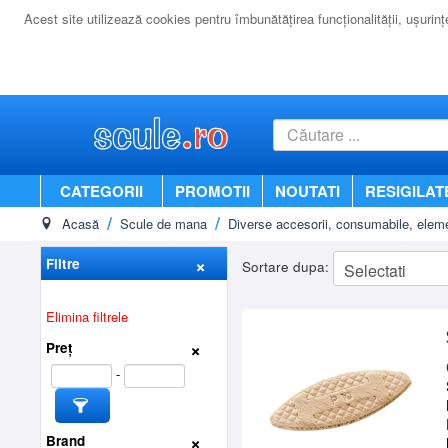
Acest site utilizează cookies pentru îmbunătăţirea funcţionalităţii, uşurinţei
CATEGORII
PROMOTII
NOUTATI
RESIGILAT
Acasă
Scule de mana
Diverse accesorii, consumabile, eleme
Filtre
Sortare dupa:
Elimina filtrele
Preț
-
Brand