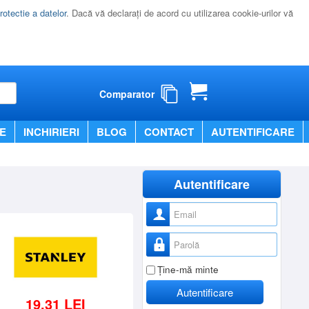
rotectie a datelor
. Dacă vă declaraţi de acord cu utilizarea cookie-urilor vă
Comparator
E
INCHIRIERI
BLOG
CONTACT
AUTENTIFICARE
Autentificare
Nume utilizator
Parolă
Ţine-mă minte
Autentificare
19,31 LEI