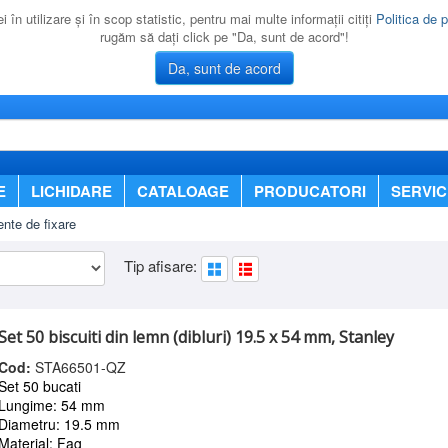
 în utilizare şi în scop statistic, pentru mai multe informaţii citiţi
Politica de p
rugăm să daţi click pe "Da, sunt de acord"!
Da, sunt de acord
E
LICHIDARE
CATALOAGE
PRODUCATORI
SERVIC
nte de fixare
Tip afisare:
Set 50 biscuiti din lemn (dibluri) 19.5 x 54 mm, Stanley
Cod:
STA66501-QZ
Set 50 bucati
Lungime: 54 mm
Diametru: 19.5 mm
Material: Fag