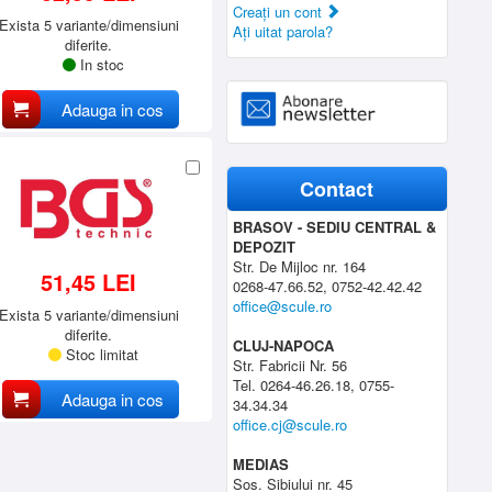
Creaţi un cont
Exista 5 variante/dimensiuni
Aţi uitat parola?
diferite.
In stoc
Adauga in cos
Contact
BRASOV - SEDIU CENTRAL &
DEPOZIT
Str. De Mijloc nr. 164
51,45 LEI
0268-47.66.52, 0752-42.42.42
office@scule.ro
Exista 5 variante/dimensiuni
diferite.
CLUJ-NAPOCA
Stoc limitat
Str. Fabricii Nr. 56
Tel. 0264-46.26.18, 0755-
Adauga in cos
34.34.34
office.cj@scule.ro
MEDIAS
Sos. Sibiului nr. 45