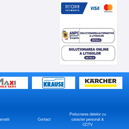
Prelucrarea datelor cu
amatii
Contact
caracter personal &
CCTV