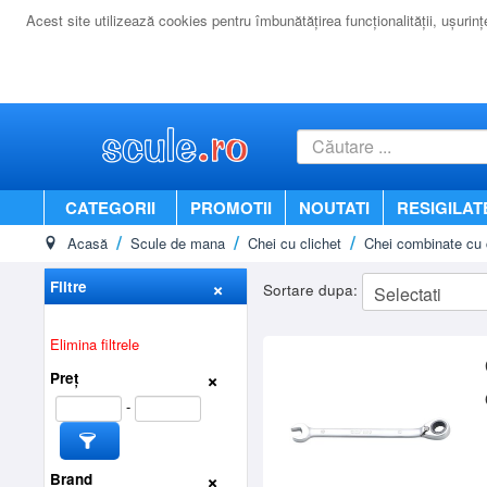
Acest site utilizează cookies pentru îmbunătăţirea funcţionalităţii, uşurinţei
CATEGORII
PROMOTII
NOUTATI
RESIGILAT
Acasă
Scule de mana
Chei cu clichet
Chei combinate cu c
Filtre
Sortare dupa:
Elimina filtrele
Preț
-
Brand