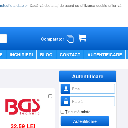
rotectie a datelor
. Dacă vă declaraţi de acord cu utilizarea cookie-urilor vă
Comparator
E
INCHIRIERI
BLOG
CONTACT
AUTENTIFICARE
Autentificare
Nume utilizator
Parolă
Ţine-mă minte
Autentificare
32,59 LEI