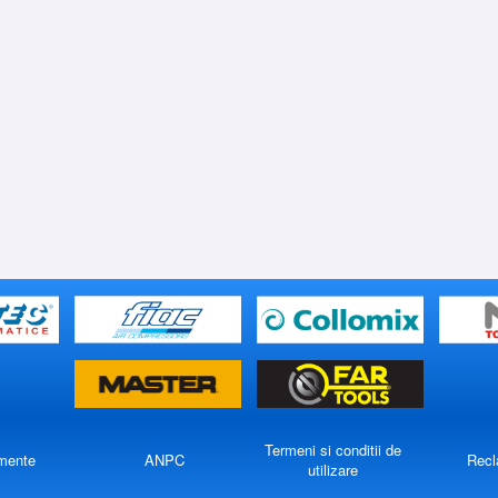
Termeni si conditii de
mente
ANPC
Recl
utilizare