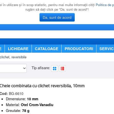
 în utilizare şi în scop statistic, pentru mai multe informaţii citiţi
Politica de p
rugăm să daţi click pe "Da, sunt de acord"!
Da, sunt de acord
E
LICHIDARE
CATALOAGE
PRODUCATORI
SERVIC
lichet, reversibile
Tip afisare:
Cheie combinata cu clichet reversibila, 10mm
Cod:
BG-6610
Dimensiune:
10 mm
Material:
Otel Crom-Vanadiu
Greutate:
78 g