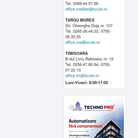
Tel. 0369-44.57.66
office.medias@scule.ro
TARGU MURES
Str. Gheorghe Doja nr. 107
Tel. 0265-26.44.33, 0755-
35.35.35
office.ms@scule.ro
TIMISOARA
B-dul Liviu Rebreanu nr. 15
Tel. 0256-47.80.64, 0755-
07.22.10
office.tm@scule.ro
Luni-Vineri: 8:00-17:00