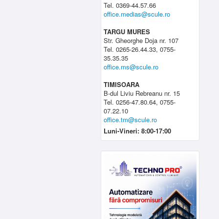
Tel. 0369-44.57.66
office.medias@scule.ro
TARGU MURES
Str. Gheorghe Doja nr. 107
Tel. 0265-26.44.33, 0755-
35.35.35
office.ms@scule.ro
TIMISOARA
B-dul Liviu Rebreanu nr. 15
Tel. 0256-47.80.64, 0755-
07.22.10
office.tm@scule.ro
Luni-Vineri: 8:00-17:00