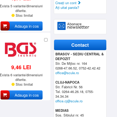
Creaţi un cont
Exista 5 variante/dimensiuni
Aţi uitat parola?
diferite.
Stoc limitat
Adauga in cos
Contact
BRASOV - SEDIU CENTRAL &
DEPOZIT
Str. De Mijloc nr. 164
9,46 LEI
0268-47.66.52, 0752-42.42.42
office@scule.ro
Exista 6 variante/dimensiuni
diferite.
CLUJ-NAPOCA
Stoc limitat
Str. Fabricii Nr. 56
Tel. 0264-46.26.18, 0755-
Adauga in cos
34.34.34
office.cj@scule.ro
MEDIAS
Sos. Sibiului nr. 45