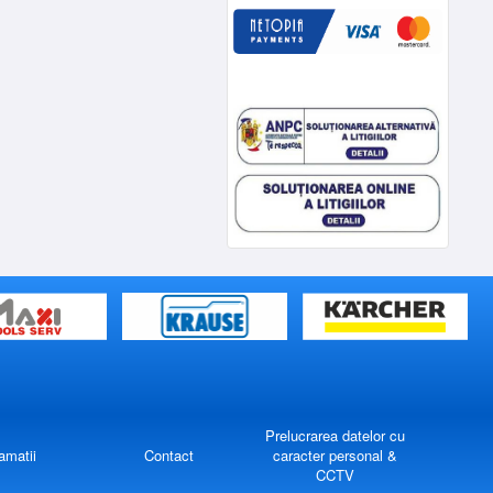
Prelucrarea datelor cu
amatii
Contact
caracter personal &
CCTV