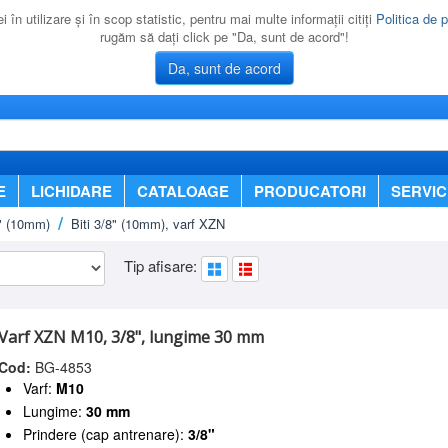
 în utilizare şi în scop statistic, pentru mai multe informaţii citiţi
Politica de p
rugăm să daţi click pe "Da, sunt de acord"!
Da, sunt de acord
E
LICHIDARE
CATALOAGE
PRODUCATORI
SERVIC
8" (10mm)
Biti 3/8" (10mm), varf XZN
Tip afisare:
Varf XZN M10, 3/8", lungime 30 mm
Cod:
BG-4853
Varf:
M10
Lungime:
30 mm
Prindere (cap antrenare):
3/8"