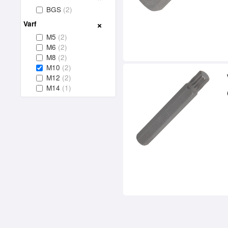
BGS
(2)
Varf
M5
(2)
M6
(2)
M8
(2)
M10
(2)
M12
(2)
M14
(1)