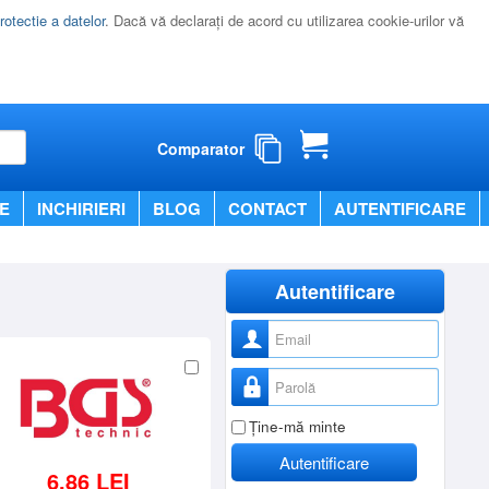
rotectie a datelor
. Dacă vă declaraţi de acord cu utilizarea cookie-urilor vă
Comparator
E
INCHIRIERI
BLOG
CONTACT
AUTENTIFICARE
Autentificare
Nume utilizator
Parolă
Ţine-mă minte
Autentificare
6,86 LEI