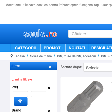
Acest site utilizează cookies pentru îmbunătăţirea funcţionalităţii, uşurinţei
CATEGORII
PROMOTII
NOUTATI
RESIGILAT
Acasă
Scule de mana
Biti, truse de biti, accesorii
Biti 3/
Filtre
Sortare dupa:
Elimina filtrele
Preț
-
Brand