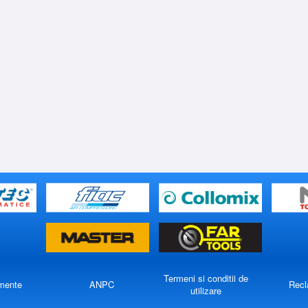
Termeni si conditii de
mente
ANPC
Recl
utilizare