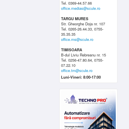
Tel. 0369-44.57.66
office.medias@scule.ro
TARGU MURES
Str. Gheorghe Doja nr. 107
Tel. 0265-26.44.33, 0755-
35.35.35
office.ms@scule.ro
TIMISOARA
B-dul Liviu Rebreanu nr. 15
Tel. 0256-47.80.64, 0755-
07.22.10
office.tm@scule.ro
Luni-Vineri: 8:00-17:00