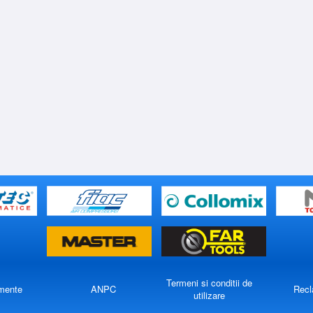
Termeni si conditii de
mente
ANPC
Recl
utilizare