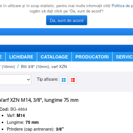
 în utilizare şi în scop statistic, pentru mai multe informaţii citiţi
Politica de p
rugăm să daţi click pe "Da, sunt de acord"!
Da, sunt de acord
E
LICHIDARE
CATALOAGE
PRODUCATORI
SERVIC
8" (10mm)
Biti 3/8" (10mm), varf XZN
Tip afisare:
Varf XZN M14, 3/8", lungime 75 mm
Cod:
BG-4864
Varf:
M14
Lungime:
75 mm
Prindere (cap antrenare):
3/8"