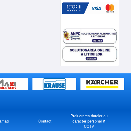
Prelucrarea datelor cu
amatii
Contact
caracter personal &
CCTV