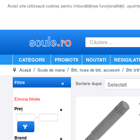
Acest site utilizează cookies pentru îmbunătăţirea funcţionalităţii, uşurinţei
CATEGORII
PROMOTII
NOUTATI
RESIGILAT
Acasă
Scule de mana
Biti, truse de biti, accesorii
Biti 3/
Filtre
Sortare dupa:
Elimina filtrele
Preț
-
Brand