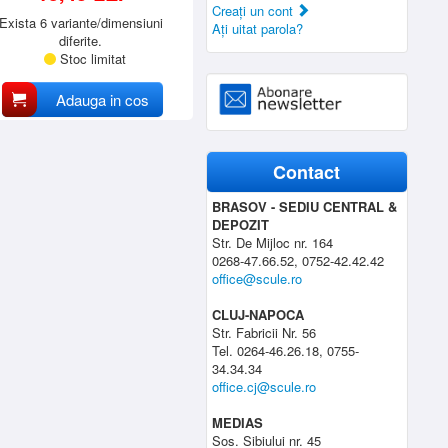
Creaţi un cont
Exista 6 variante/dimensiuni
Aţi uitat parola?
diferite.
Stoc limitat
Adauga in cos
Contact
BRASOV - SEDIU CENTRAL &
DEPOZIT
Str. De Mijloc nr. 164
0268-47.66.52, 0752-42.42.42
office@scule.ro
CLUJ-NAPOCA
Str. Fabricii Nr. 56
Tel. 0264-46.26.18, 0755-
34.34.34
office.cj@scule.ro
MEDIAS
Sos. Sibiului nr. 45