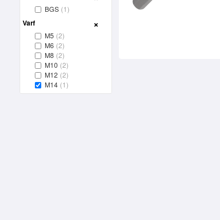
BGS
(1)
Varf
M5
(2)
M6
(2)
M8
(2)
M10
(2)
M12
(2)
M14
(1)