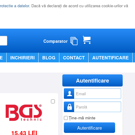
rotectie a datelor
. Dacă vă declaraţi de acord cu utilizarea cookie-urilor vă
Comparator
E
INCHIRIERI
BLOG
CONTACT
AUTENTIFICARE
Autentificare
Nume utilizator
Parolă
Ţine-mă minte
Autentificare
15,43 LEI