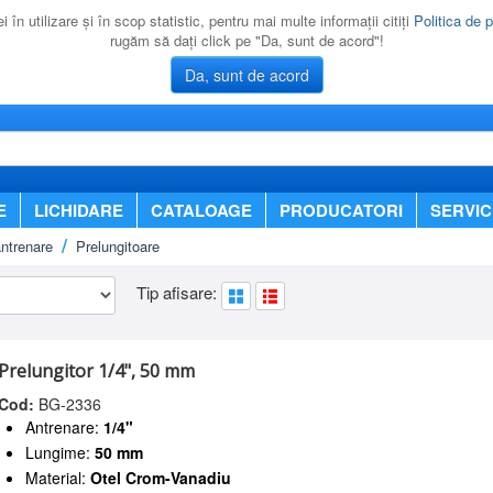
 în utilizare şi în scop statistic, pentru mai multe informaţii citiţi
Politica de p
rugăm să daţi click pe "Da, sunt de acord"!
Da, sunt de acord
E
LICHIDARE
CATALOAGE
PRODUCATORI
SERVIC
ntrenare
Prelungitoare
Tip afisare:
Prelungitor 1/4", 50 mm
Cod:
BG-2336
Antrenare:
1/4"
Lungime:
50 mm
Material:
Otel Crom-Vanadiu