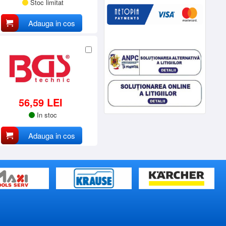
Stoc limitat
Adauga in cos
56,59 LEI
In stoc
Adauga in cos