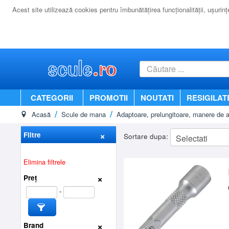
Acest site utilizează cookies pentru îmbunătăţirea funcţionalităţii, uşurinţei
CATEGORII
PROMOTII
NOUTATI
RESIGILAT
Acasă
Scule de mana
Adaptoare, prelungitoare, manere de a
Filtre
Sortare dupa:
Elimina filtrele
Preț
-
Brand