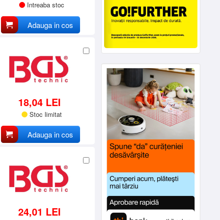
Intreaba stoc
Adauga in cos
18,04 LEI
Stoc limitat
Adauga in cos
24,01 LEI