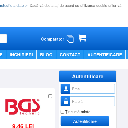
rotectie a datelor
. Dacă vă declaraţi de acord cu utilizarea cookie-urilor vă
Comparator
E
INCHIRIERI
BLOG
CONTACT
AUTENTIFICARE
Autentificare
Nume utilizator
Parolă
Ţine-mă minte
Autentificare
9,46 LEI