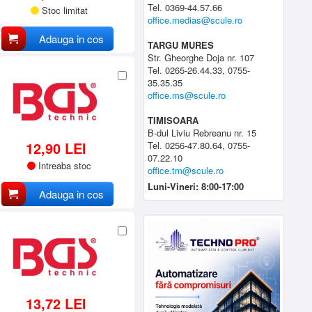
Tel. 0369-44.57.66
Stoc limitat
office.medias@scule.ro
Adauga in cos
TARGU MURES
Str. Gheorghe Doja nr. 107
Tel. 0265-26.44.33, 0755-
35.35.35
office.ms@scule.ro
TIMISOARA
B-dul Liviu Rebreanu nr. 15
12,90 LEI
Tel. 0256-47.80.64, 0755-
07.22.10
Intreaba stoc
office.tm@scule.ro
Luni-Vineri: 8:00-17:00
Adauga in cos
13,72 LEI