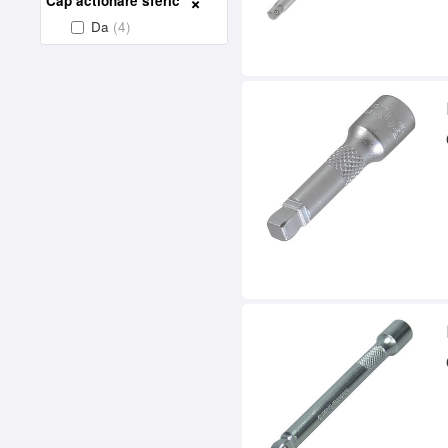
Cap actionare sferic
Da
(4)