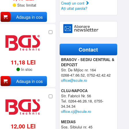
Creaţi un cont
Stoc limitat
Aţi uitat parola?
Adauga in cos
Contact
BRASOV - SEDIU CENTRAL &
11,18 LEI
DEPOZIT
In stoc
Str. De Mijloc nr. 164
0268-47.66.52, 0752-42.42.42
office@scule.ro
Adauga in cos
CLUJ-NAPOCA
Str. Fabricii Nr. 56
Tel. 0264-46.26.18, 0755-
34.34.34
office.cj@scule.ro
MEDIAS
12,00 LEI
Sos. Sibiului nr. 45