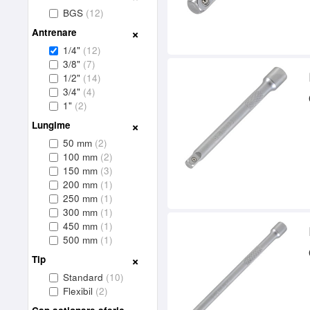
BGS
(12)
Antrenare
1/4"
(12)
3/8"
(7)
1/2"
(14)
3/4"
(4)
1"
(2)
Lungime
50 mm
(2)
100 mm
(2)
150 mm
(3)
200 mm
(1)
250 mm
(1)
300 mm
(1)
450 mm
(1)
500 mm
(1)
Tip
Standard
(10)
Flexibil
(2)