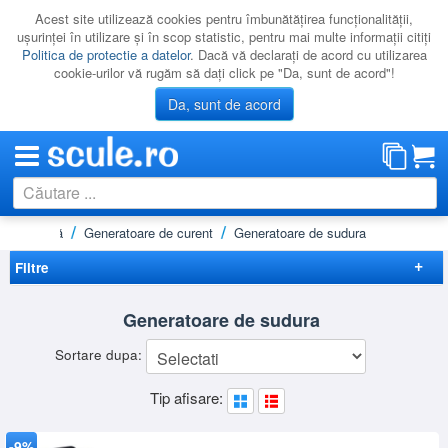
Acest site utilizează cookies pentru îmbunătăţirea funcţionalităţii,
uşurinţei în utilizare şi în scop statistic, pentru mai multe informaţii citiţi
Politica de protectie a datelor
. Dacă vă declaraţi de acord cu utilizarea
cookie-urilor vă rugăm să daţi click pe "Da, sunt de acord"!
Da, sunt de acord
Acasă
Generatoare de curent
Generatoare de sudura
CATEGORII
PROMOTII
Filtre
NOUTATI
Elimina filtrele
Generatoare de sudura
RESIGILATE
Disponibilitate
Sortare dupa:
LICHIDARE
Promotie
(1)
Preț
Tip afisare:
CATALOAGE
-
Brand
PRODUCATORI
AGT
(1)
-9%