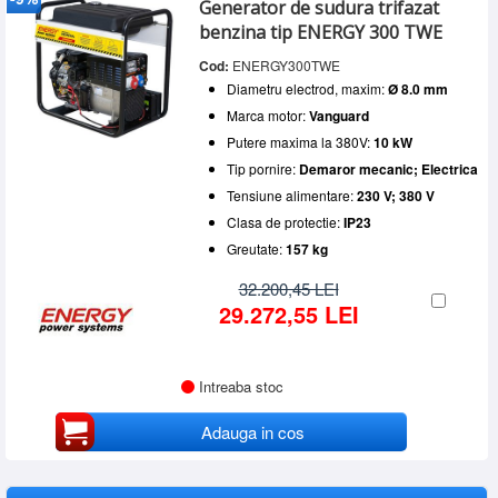
Diametru electrod, maxim
Generator de sudura trifazat
ENERGY
(1)
SERVICE
Ø 8.0 mm
(1)
benzina tip ENERGY 300 TWE
PRAMAC
(1)
Putere maxima la 380V
INCHIRIERI
TEHNIK HONDA
(1)
Cod:
ENERGY300TWE
6 - 10 kW
(1)
Combustibil
10 - 15 kW
(1)
Diametru electrod, maxim:
Ø 8.0 mm
BLOG
Benzina
(1)
Tip pornire
Marca motor:
Vanguard
CONTACT
Demaror mecanic
(2)
Putere maxima la 380V:
10 kW
Tensiune alimentare
AUTENTIFICARE
Electrica
(1)
Tip pornire:
Demaror mecanic; Electrica
230 V
(1)
Tensiune alimentare:
230 V; 380 V
380 V
(1)
Clasa de protectie:
IP23
Greutate:
157 kg
32.200,45 LEI
29.272,55 LEI
Intreaba stoc
Adauga in cos