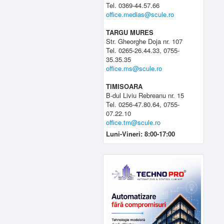
Tel. 0369-44.57.66
office.medias@scule.ro
TARGU MURES
Str. Gheorghe Doja nr. 107
Tel. 0265-26.44.33, 0755-
35.35.35
office.ms@scule.ro
TIMISOARA
B-dul Liviu Rebreanu nr. 15
Tel. 0256-47.80.64, 0755-
07.22.10
office.tm@scule.ro
Luni-Vineri: 8:00-17:00