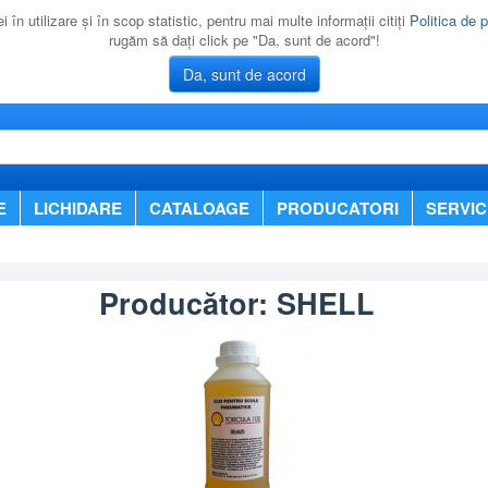
 în utilizare şi în scop statistic, pentru mai multe informaţii citiţi
Politica de p
rugăm să daţi click pe "Da, sunt de acord"!
Da, sunt de acord
E
LICHIDARE
CATALOAGE
PRODUCATORI
SERVIC
Producător: SHELL