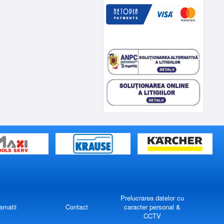
Prelucrarea datelor cu
amatii
Contact
caracter personal &
CCTV