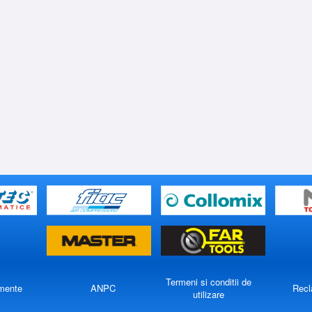
Termeni si conditii de
mente
ANPC
Recl
utilizare