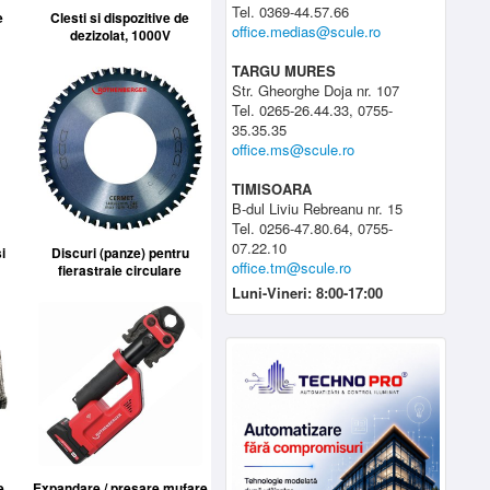
Tel. 0369-44.57.66
e
Clesti si dispozitive de
office.medias@scule.ro
dezizolat, 1000V
TARGU MURES
Str. Gheorghe Doja nr. 107
Tel. 0265-26.44.33, 0755-
35.35.35
office.ms@scule.ro
TIMISOARA
B-dul Liviu Rebreanu nr. 15
Tel. 0256-47.80.64, 0755-
07.22.10
i
Discuri (panze) pentru
office.tm@scule.ro
fierastraie circulare
Luni-Vineri: 8:00-17:00
e
Expandare / presare mufare