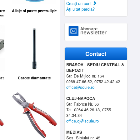
Creaţi un cont
Aţi uitat parola?
are
Aliaje si paste pentru lipit
te
Contact
BRASOV - SEDIU CENTRAL &
DEPOZIT
Str. De Mijloc nr. 164
tat
Carote diamantate
0268-47.66.52, 0752-42.42.42
office@scule.ro
CLUJ-NAPOCA
Str. Fabricii Nr. 56
Tel. 0264-46.26.18, 0755-
34.34.34
office.cj@scule.ro
MEDIAS
Sos. Sibiului nr. 45