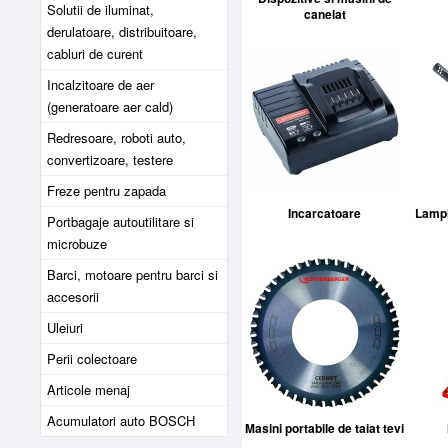
Solutii de iluminat,
canelat
derulatoare, distribuitoare,
cabluri de curent
Incalzitoare de aer
(generatoare aer cald)
Redresoare, roboti auto,
convertizoare, testere
Freze pentru zapada
Incarcatoare
Lampi
Portbagaje autoutilitare si
microbuze
Barci, motoare pentru barci si
accesorii
Uleiuri
Perii colectoare
Articole menaj
Acumulatori auto BOSCH
Masini portabile de taiat tevi