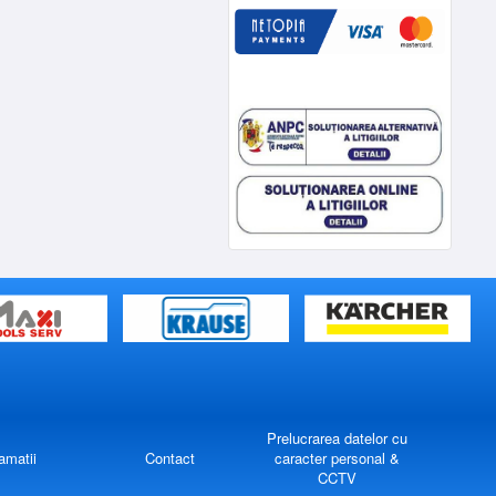
Prelucrarea datelor cu
amatii
Contact
caracter personal &
CCTV