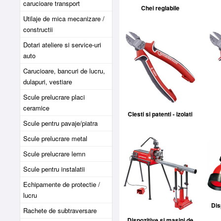
carucioare transport
Chei reglabile
Utilaje de mica mecanizare /
constructii
Dotari ateliere si service-uri
auto
Carucioare, bancuri de lucru,
dulapuri, vestiare
Scule prelucrare placi
ceramice
Clesti si patenti - izolati
Scule pentru pavaje/piatra
Scule prelucrare metal
Scule prelucrare lemn
Scule pentru instalatii
Echipamente de protectie /
lucru
Dis
Rachete de subtraversare
Dispozitive si masini de