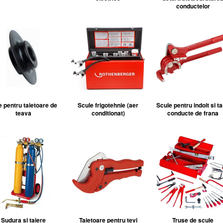
conductelor
e pentru taietoare de
Scule frigotehnie (aer
Scule pentru indoit si ta
teava
conditionat)
conducte de frana
Sudura si taiere
Taietoare pentru tevi
Truse de scule