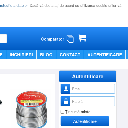
rotectie a datelor
. Dacă vă declaraţi de acord cu utilizarea cookie-urilor vă
Comparator
E
INCHIRIERI
BLOG
CONTACT
AUTENTIFICARE
Autentificare
Nume utilizator
Parolă
Ţine-mă minte
Autentificare