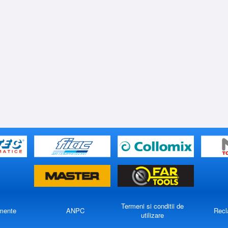
Termeni si conditii de
mente
ANPC
Recl
utilizare