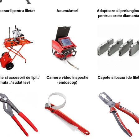
esorii pentru filetat
Acumulatori
Adaptoare si prelungito
pentru carote diamanta
e si accesorii de lipit /
Camere video inspectie
Capete si bacuri de file
mufat / sudat tevi
(endoscop)