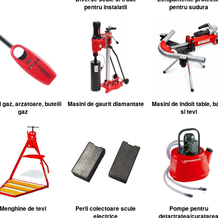
pentru instalatii
pentru sudura
 gaz, arzatoare, butelii
Masini de gaurit diamantate
Masini de indoit table, b
gaz
si tevi
Menghine de tevi
Perii colectoare scule
Pompe pentru
electrice
detartratea/curatare