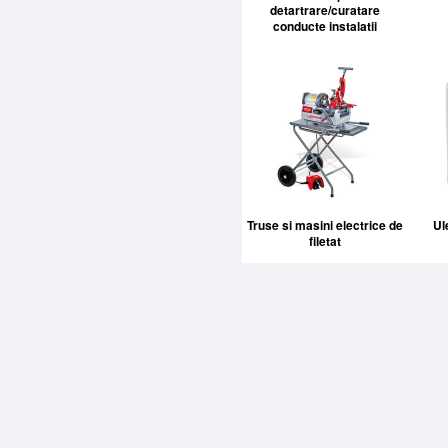
detartrare/curatare
conducte instalatii
Truse si masini electrice de
Ule
filetat