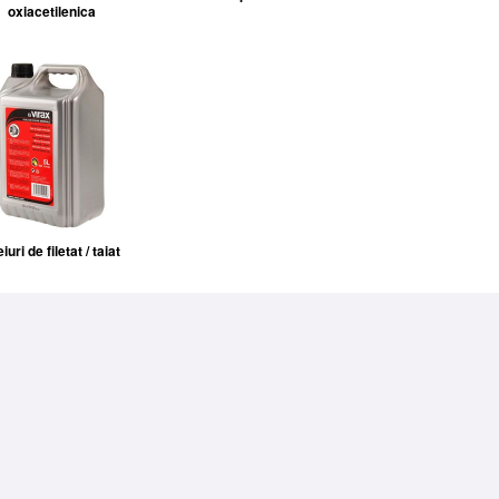
oxiacetilenica
iuri de filetat / taiat