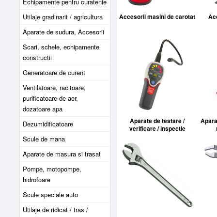
Echipamente pentru curatenie
Utilaje gradinarit / agricultura
Accesorii masini de carotat
Acc
Aparate de sudura, Accesorii
Scari, schele, echipamente
constructii
Generatoare de curent
Ventilatoare, racitoare,
purificatoare de aer,
dozatoare apa
Aparate de testare /
Aparat
Dezumidificatoare
verificare / inspectie
Scule de mana
Aparate de masura si trasat
Pompe, motopompe,
hidrofoare
Scule speciale auto
Utilaje de ridicat / tras /