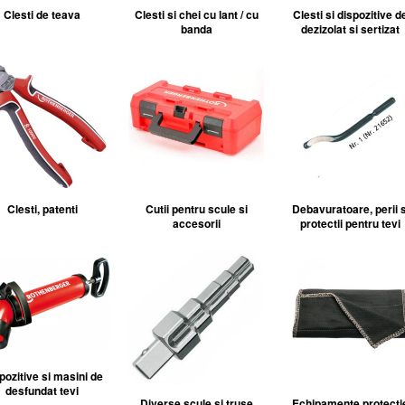
Clesti de teava
Clesti si chei cu lant / cu
Clesti si dispozitive d
banda
dezizolat si sertizat
Clesti, patenti
Cutii pentru scule si
Debavuratoare, perii s
accesorii
protectii pentru tevi
pozitive si masini de
desfundat tevi
Diverse scule si truse
Echipamente protecti