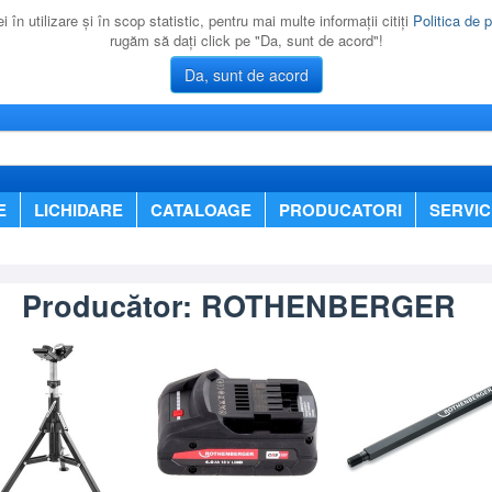
 în utilizare şi în scop statistic, pentru mai multe informaţii citiţi
Politica de p
rugăm să daţi click pe "Da, sunt de acord"!
Da, sunt de acord
E
LICHIDARE
CATALOAGE
PRODUCATORI
SERVIC
Producător: ROTHENBERGER