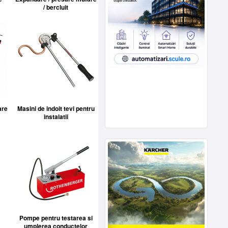
/ bercluit
are
Masini de indoit tevi pentru
instalatii
Pompe pentru testarea si
a
umplerea conductelor